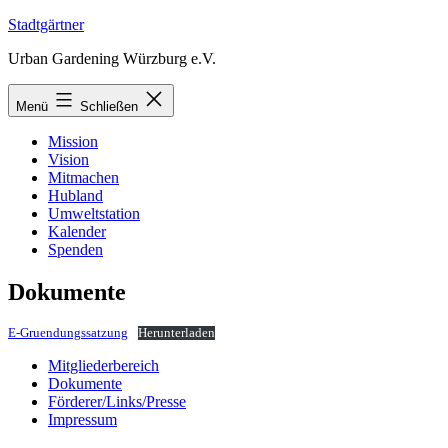
Zum
Stadtgärtner
Inhalt
Urban Gardening Würzburg e.V.
springen
Menü
Schließen
Mission
Vision
Mitmachen
Hubland
Umweltstation
Kalender
Spenden
Dokumente
E-Gruendungssatzung
Herunterladen
Mitgliederbereich
Dokumente
Förderer/Links/Presse
Impressum