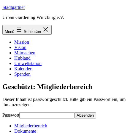
Zum
Stadtgärtner
Inhalt
Urban Gardening Würzburg e.V.
springen
Menü
Schließen
Mission
Vision
Mitmachen
Hubland
Umweltstation
Kalender
Spenden
Geschützt: Mitgliederbereich
Dieser Inhalt ist passwortgeschützt. Bitte gib ein Passwort ein, um
ihn anzuzeigen.
Passwort
Mitgliederbereich
Dokumente