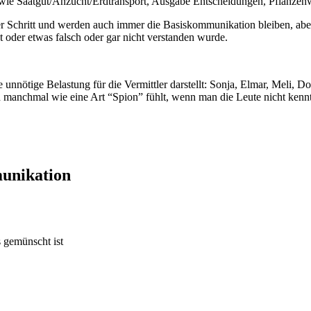
wie Saatgut/Anzucht/Erdtransport, Ausgabe Entscheidungen, Pflanzenwi
Schritt und werden auch immer die Basiskommunikation bleiben, aber s
ht oder etwas falsch oder gar nicht verstanden wurde.
 unnötige Belastung für die Vermittler darstellt: Sonja, Elmar, Meli, Do
ch manchmal wie eine Art “Spion” fühlt, wenn man die Leute nicht kennt
unikation
 gemünscht ist