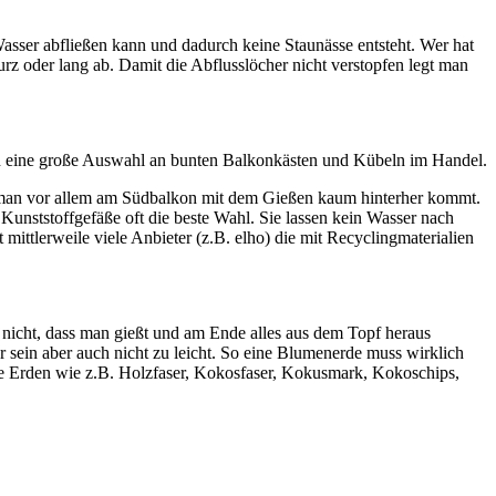
sser abfließen kann und dadurch keine Staunässe entsteht. Wer hat
rz oder lang ab. Damit die Abflusslöcher nicht verstopfen legt man
uch eine große Auswahl an bunten Balkonkästen und Kübeln im Handel.
nd man vor allem am Südbalkon mit dem Gießen kaum hinterher kommt.
e Kunststoffgefäße oft die beste Wahl. Sie lassen kein Wasser nach
ittlerweile viele Anbieter (z.B. elho) die mit Recyclingmaterialien
 nicht, dass man gießt und am Ende alles aus dem Topf heraus
 sein aber auch nicht zu leicht. So eine Blumenerde muss wirklich
ere Erden wie z.B. Holzfaser, Kokosfaser, Kokusmark, Kokoschips,