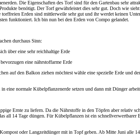
umenerden. Die Eigenschaften des Torf sind für den Gartenbau sehr at
 Produkte benötigt. Der Torf gewährleistet dies sehr gut. Doch wie si
 torffreien Erden sind mittlerweile sehr gut und ihr werdet keinen Unte
esten funktioniert. Ich bin nun bei den Erden von Compo gelandet.
 machen durchaus Sinn:
ich über eine sehr reichhaltige Erde
 bevorzugen eine nährstoffarme Erde
hen auf den Balkon ziehen möchtest wähle eine spezielle Erde und d
in eine normale Kübelpflanzenerde setzen und dann mit Dünger arbei
e Ernte zu liefern. Da die Nährstoffe in den Töpfen aber relativ schn
s all 14 Tage düngen. Für Kübelpflanzen ist ein schnellverwertbarer B
// Kompost oder Langzeitdünger mit in Topf geben. Ab Mitte Juni alle 