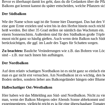
Bevor es überhaupt damit los geht, dass du dir Gedanken über die P
Balkons gut kennst kannst du später entscheiden, welche Pflanzen sic
Der Südbalkon
Wie der Name schon sagt ist die Sonne hier Dauergast. Das hat den V
eine gute Ernte erzielen und wirst bis in den Herbst hinein noch rei
heiß werden. Bei über 35 Grad stellen sie nämlich das Wachstum ein.
einem Sonnenschirm. Außerdem sind für den Südbalkon große Töpfe, 
musst nicht ganz so häufig gießen. Auch wenn dein Balkon nach Süde
berücksichtigen, die ggf. im Laufe des Tages für Schatten sorgen.
Zu beachten:
Bauliche Veränderungen wie z.B. das Bohren von Löche
sind – z.B. nur nach Innen hin aufhängen.
Der Nordbalkon
Auf dem relativ schattigen Nordbalkon ist es nicht ganz so einfach e
man es gar nicht erst versuchen. Am Nordbalkon ist es wichtig, den
Boden stellen, sondern lieber ans Balkongeländer hängen oder Bl
Halbschattiger Ost-/Westbalkon
Hier haben wir das Mittelding aus Süd- und Nordbalkon. Nicht zu vi
man, wenn der Balkon Morgens oder Abends Sonne abbekommt und den 
experimentieren, vielleicht reicht es ja für eine überschaubare Tomat