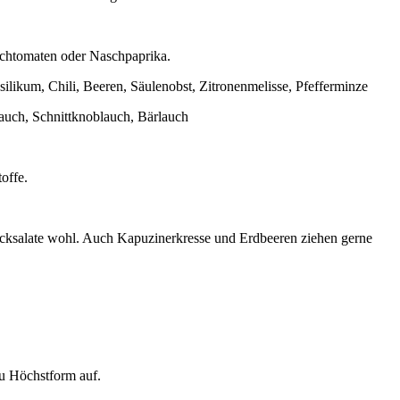
uschtomaten oder Naschpaprika.
likum, Chili, Beeren, Säulenobst, Zitronenmelisse, Pfefferminze
lauch, Schnittknoblauch, Bärlauch
offe.
flücksalate wohl. Auch Kapuzinerkresse und Erdbeeren ziehen gerne
u Höchstform auf.