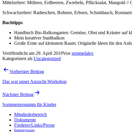
Mittelzehrer: Möhren, Erdbeeren, Zwiebeln, Pflücksalat, Mangold /
Schwachzehrer: Radieschen, Bohnen, Erbsen, Schnittlauch, Rosmari
Buchtipps
Handbuch Bio-Balkongarten: Gemüse, Obst und Kräuter auf kle
Mein kreativer Stadtbalkon
Große Ernte auf kleinstem Raum: Originelle Ideen für den A
Veröffentlicht am
29. April 2019
Von
semmelalex
Kategorisiert als
Uncategorized
Beitragsnavigation
Vorheriger Beitrag
Das war unser Anzucht-Workshop
Nächster Beitrag
Sommerprogamm für Kinder
Mitgliederbereich
Dokumente
Förderer/Links/Presse
Impressum