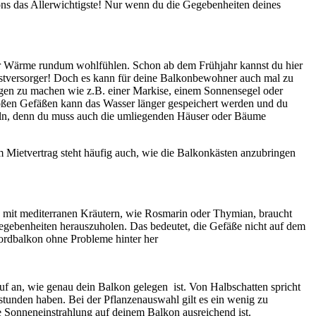
ons das Allerwichtigste! Nur wenn du die Gegebenheiten deines
 der Wärme rundum wohlfühlen. Schon ab dem Frühjahr kannst du hier
elbstversorger! Doch es kann für deine Balkonbewohner auch mal zu
ungen zu machen wie z.B. einer Markise, einem Sonnensegel oder
roßen Gefäßen kann das Wasser länger gespeichert werden und du
deln, denn du muss auch die umliegenden Häuser oder Bäume
 Mietvertrag steht häufig auch, wie die Balkonkästen anzubringen
und mit mediterranen Kräutern, wie Rosmarin oder Thymian, braucht
egebenheiten herauszuholen. Das bedeutet, die Gefäße nicht auf dem
ordbalkon ohne Probleme hinter her
f an, wie genau dein Balkon gelegen ist. Von Halbschatten spricht
unden haben. Bei der Pflanzenauswahl gilt es ein wenig zu
die Sonneneinstrahlung auf deinem Balkon ausreichend ist.