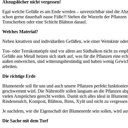
Abzugslöcher nicht vergessen!
Egal welche Gefäße es am Ende werden – unverzichtbar sind die Abzu
schon gerne dauerhaft nasse Füße?! Stehen die Wurzeln der Pflanzen ü
Tonscherben oder eine Schicht Blähton darauf.
Welches Material?
Neben kreativen und individuellen Gefäßen, wie einer Weinkiste ode
Ton- oder Terrakottatöpfe sind vor allem am Südbalkon nicht zu emp
Gefäße aus Metall heizen sich stark auf, was für die Pflanzen eine ec
außen entweichen, sind witterungsbeständig und haben wenig Gewicht. 
arbeiten.
Die richtige Erde
Blumenerde soll für uns und auch unsere Pflanzen perfekt funktionie
geschwemmt wird. Die Nährstoffe sollen langsam an die Pflanzen abge
vielen Ansprüchen gerecht werden. Damit sich alles ideal in Blument
Rindenmulch, Kompost, Blähton, Bims, Xylit und nicht zu vergessen 
Je nachdem, wie die Eigenschaft der Blumenerde sein sollen, wird au
Die Sache mit dem Torf