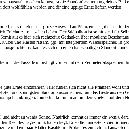
flanzenauswahl machen kannst, ist die Standortbestimmung deines Balk
h dort wohlfühlen werden und dir eine üppige Ernte liefern werden.
orteil, dass du eine sehr große Auswahl an Pflanzen hast, die sich in
chlich Früchte zum naschen haben. Der Südbalkon ist somit ideal für S
 Somit gilt es hier, sich rechtzeitig Gedanken über mögliche Beschatt
Kübel und Kästen ratsam, ggf. mit integriertem Wasserspeicher. In g
n ausgerichtet ist kann es sich um einen halbschattigen Standort han
rn in die Fassade unbedingt vorher mit dem Vermieter absprechen. Im
ine gute Ernte einzufahren. Hier fühlen sich nicht alle Pflanzen wohl 
 hellsten und sonnigsten Standort auszumachen, um das Beste aus den G
umenampeln anbringen. Immerhin kommt man mit dem Gießen auf dem N
el und nicht zu wenig Sonne. Natürlich kommt es immer ein wenig darau
Rest des Tages im Schatten liegt. Er sollte mindestens vier Sonnenst
enernte und ein paar Blätter Basilikum. Probier es einfach mal aus, ob 