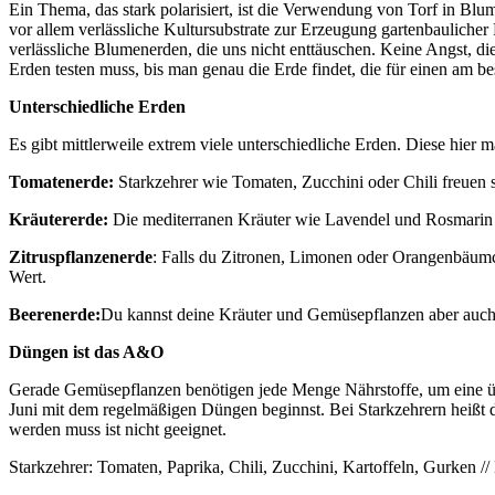
Ein Thema, das stark polarisiert, ist die Verwendung von Torf in Bl
vor allem verlässliche Kultursubstrate zur Erzeugung gartenbaulicher
verlässliche Blumenerden, die uns nicht enttäuschen. Keine Angst, die
Erden testen muss, bis man genau die Erde findet, die für einen am b
Unterschiedliche Erden
Es gibt mittlerweile extrem viele unterschiedliche Erden. Diese hier
Tomatenerde:
Starkzehrer wie Tomaten, Zucchini oder Chili freuen s
Kräutererde:
Die mediterranen Kräuter wie Lavendel und Rosmarin
Zitruspflanzenerde
: Falls du Zitronen, Limonen oder Orangenbäumc
Wert.
Beerenerde:
Du kannst deine Kräuter und Gemüsepflanzen aber auch 
Düngen ist das A&O
Gerade Gemüsepflanzen benötigen jede Menge Nährstoffe, um eine üppig
Juni mit dem regelmäßigen Düngen beginnst. Bei Starkzehrern heißt da
werden muss ist nicht geeignet.
Starkzehrer: Tomaten, Paprika, Chili, Zucchini, Kartoffeln, Gurken 