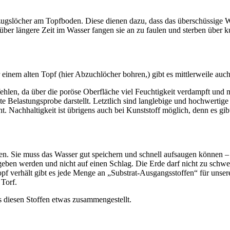
gslöcher am Topfboden. Diese dienen dazu, dass das überschüssige Wa
ber längere Zeit im Wasser fangen sie an zu faulen und sterben über ku
r einem alten Topf (hier Abzuchlöcher bohren,) gibt es mittlerweile a
fehlen, da über die poröse Oberfläche viel Feuchtigkeit verdampft u
hte Belastungsprobe darstellt. Letztlich sind langlebige und hochwertig
Nachhaltigkeit ist übrigens auch bei Kunststoff möglich, denn es gibt m
ren. Sie muss das Wasser gut speichern und schnell aufsaugen können –
ben werden und nicht auf einen Schlag. Die Erde darf nicht zu schwer
opf verhält gibt es jede Menge an „Substrat-Ausgangsstoffen“ für uns
Torf.
s diesen Stoffen etwas zusammengestellt.