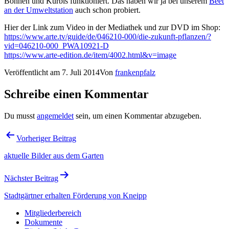
Bohnen und Kürbis funktioniert. Das haben wir ja bei unserem
Beet
an der Umweltstation
auch schon probiert.
Hier der Link zum Video in der Mediathek und zur DVD im Shop:
https://www.arte.tv/guide/de/046210-000/die-zukunft-pflanzen/?
vid=046210-000_PWA10921-D
https://www.arte-edition.de/item/4002.html&v=image
Veröffentlicht am
7. Juli 2014
Von
frankenpfalz
Schreibe einen Kommentar
Du musst
angemeldet
sein, um einen Kommentar abzugeben.
Beitragsnavigation
Vorheriger Beitrag
aktuelle Bilder aus dem Garten
Nächster Beitrag
Stadtgärtner erhalten Förderung von Kneipp
Mitgliederbereich
Dokumente