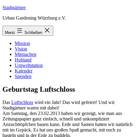
Zum
Stadtgärtner
Inhalt
Urban Gardening Würzburg e.V.
springen
Menü
Schließen
Mission
Vision
Mitmachen
Hubland
Umweltstation
Kalender
Spenden
Geburtstag Luftschloss
Das
Luftschloss
wird ein Jahr! Das wird gefeiert! Und wir
Stadtgärtner waren mit dabei!
Am Samstag, den 23.02.2013 haben wir gezeigt, wie man aus
Zeitungspapier ganz einfach, schnell und unkompliziert
Anzuchttöpfchen bauen kann. Erde und Samen hatten wir natürlich
mit im Gepäck. Es hat uns großen Spaß gemacht, mit euch zu
basteln und in der Erde zu buddeln.