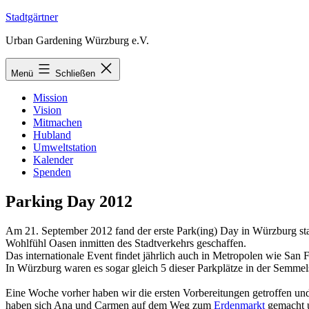
Zum
Stadtgärtner
Inhalt
Urban Gardening Würzburg e.V.
springen
Menü
Schließen
Mission
Vision
Mitmachen
Hubland
Umweltstation
Kalender
Spenden
Parking Day 2012
Am 21. September 2012 fand der erste Park(ing) Day in Würzburg stat
Wohlfühl Oasen inmitten des Stadtverkehrs geschaffen.
Das internationale Event findet jährlich auch in Metropolen wie San 
In Würzburg waren es sogar gleich 5 dieser Parkplätze in der Semme
Eine Woche vorher haben wir die ersten Vorbereitungen getroffen und
haben sich Ana und Carmen auf dem Weg zum
Erdenmarkt
gemacht u