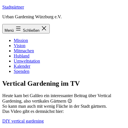
Zum
Stadtgärtner
Inhalt
Urban Gardening Würzburg e.V.
springen
Menü
Schließen
Mission
Vision
Mitmachen
Hubland
Umweltstation
Kalender
Spenden
Vertical Gardening im TV
Heute kam bei Galileo ein interessanter Beitrag über Vertical
Gardening, also vertikales Gärtnern 😉
So kann man auch mit wenig Fläche in der Stadt gärtnern.
Das Video gibt es demnächst hier:
DIY vertical gardening