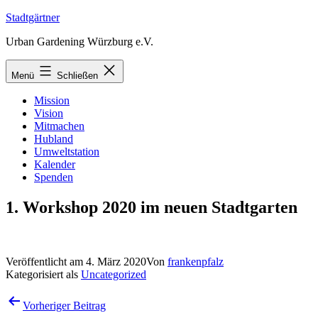
Zum
Stadtgärtner
Inhalt
Urban Gardening Würzburg e.V.
springen
Menü
Schließen
Mission
Vision
Mitmachen
Hubland
Umweltstation
Kalender
Spenden
1. Workshop 2020 im neuen Stadtgarten
Veröffentlicht am
4. März 2020
Von
frankenpfalz
Kategorisiert als
Uncategorized
Beitragsnavigation
Vorheriger Beitrag